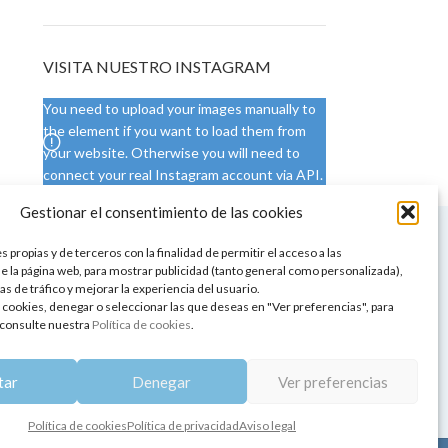
VISITA NUESTRO INSTAGRAM
You need to upload your images manually to
the element if you want to load them from
your website. Otherwise you will need to
connect your real Instagram account via API.
Gestionar el consentimiento de las cookies
 NUESTRA SEDE
CONDICIONES DE USO
 propias y de terceros con la finalidad de permitir el acceso a las
ica
Condiciones generales
e la página web, para mostrar publicidad (tanto general como personalizada),
de aromaterapia
Cambios y devoluciones
as de tráfico y mejorar la experiencia del usuario.
tos de belleza
Formas de pago
 cookies, denegar o seleccionar las que deseas en "Ver preferencias", para
Formas de envío
consulte nuestra
Política de cookies
.
 y showrooms
¿Tienes alguna duda?
pia y bienestar
tar
Denegar
Ver preferencias
Política de cookies
Política de privacidad
Aviso legal