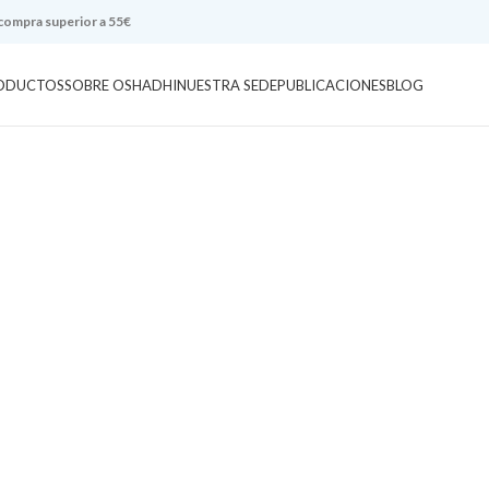
 compra superior a 55€
ODUCTOS
SOBRE OSHADHI
NUESTRA SEDE
PUBLICACIONES
BLOG