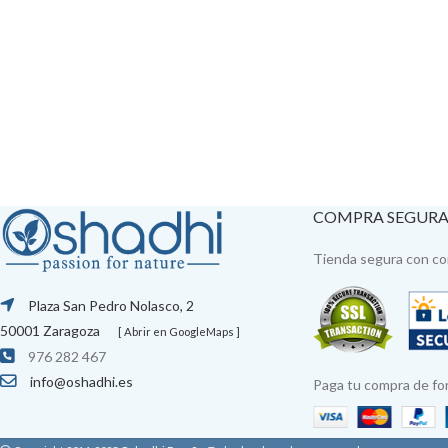
COMPRA SEGUR
Tienda segura con con
Plaza San Pedro Nolasco, 2
50001 Zaragoza
[ Abrir en GoogleMaps ]
976 282 467
info@oshadhi.es
Paga tu compra de fo