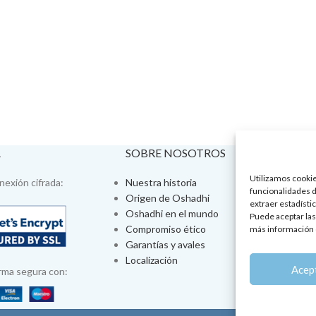
A
SOBRE NOSOTROS
VISÍTA
Utilizamos cookies
exión cifrada:
Nuestra historia
Tienda fís
funcionalidades d
Origen de Oshadhi
Talleres 
extraer estadístic
Oshadhi en el mundo
Tratamien
Puede aceptar las
Compromiso ético
Ayurveda
más información 
Garantías y avales
Jornadas
Localización
Aromatera
Acep
rma segura con: