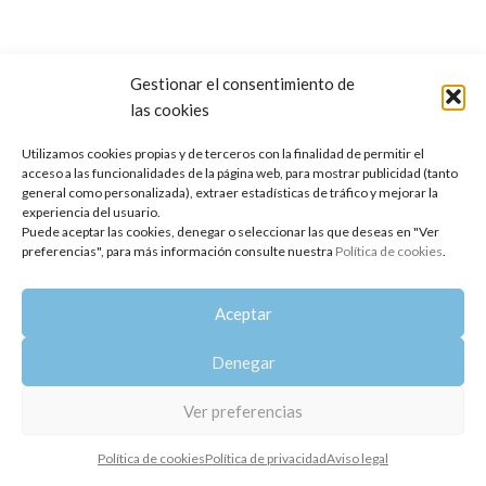
Gestionar el consentimiento de
las cookies
Copyright 2014-2025
Oshadhi España
.
Todos los derechos reservados.
Utilizamos cookies propias y de terceros con la finalidad de permitir el
acceso a las funcionalidades de la página web, para mostrar publicidad (tanto
Política de privacidad
|
Aviso legal
|
Política de cookies
general como personalizada), extraer estadísticas de tráfico y mejorar la
experiencia del usuario.
Puede aceptar las cookies, denegar o seleccionar las que deseas en "Ver
preferencias", para más información consulte nuestra
Política de cookies
.
Aceptar
Denegar
Ver preferencias
Política de cookies
Política de privacidad
Aviso legal