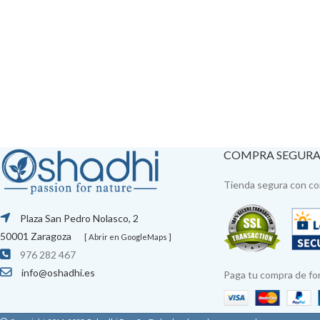
COMPRA SEGUR
Tienda segura con con
Plaza San Pedro Nolasco, 2
50001 Zaragoza
[ Abrir en GoogleMaps ]
976 282 467
info@oshadhi.es
Paga tu compra de fo