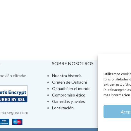
A
SOBRE NOSOTROS
VISÍTA
Utilizamos cookies
exión cifrada:
Nuestra historia
Tienda fís
funcionalidades d
Origen de Oshadhi
Talleres 
extraer estadístic
Oshadhi en el mundo
Tratamien
Puede aceptar las
Compromiso ético
Ayurveda
más información 
Garantías y avales
Jornadas
Localización
Aromatera
Acep
rma segura con: