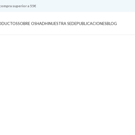
 compra superior a 55€
ODUCTOS
SOBRE OSHADHI
NUESTRA SEDE
PUBLICACIONES
BLOG