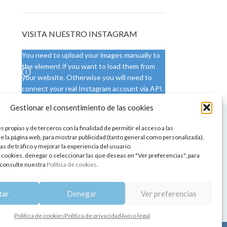
VISITA NUESTRO INSTAGRAM
You need to upload your images manually to
the element if you want to load them from
your website. Otherwise you will need to
connect your real Instagram account via API.
Gestionar el consentimiento de las cookies
 NUESTRA SEDE
CONDICIONES DE USO
 propias y de terceros con la finalidad de permitir el acceso a las
ica
Condiciones generales
e la página web, para mostrar publicidad (tanto general como personalizada),
de aromaterapia
Cambios y devoluciones
as de tráfico y mejorar la experiencia del usuario.
tos de belleza
Formas de pago
 cookies, denegar o seleccionar las que deseas en "Ver preferencias", para
Formas de envío
consulte nuestra
Política de cookies
.
 y showrooms
¿Tienes alguna duda?
pia y bienestar
tar
Denegar
Ver preferencias
Política de cookies
Política de privacidad
Aviso legal