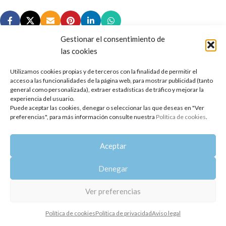
Gestionar el consentimiento de
las cookies
Utilizamos cookies propias y de terceros con la finalidad de permitir el
Copyright 2014-2025
Oshadhi España
.
acceso a las funcionalidades de la página web, para mostrar publicidad (tanto
Todos los derechos reservados.
general como personalizada), extraer estadísticas de tráfico y mejorar la
experiencia del usuario.
Puede aceptar las cookies, denegar o seleccionar las que deseas en "Ver
Política de privacidad
|
Aviso legal
|
Política de cookies
preferencias", para más información consulte nuestra
Política de cookies
.
Aceptar
Denegar
Ver preferencias
Política de cookies
Política de privacidad
Aviso legal