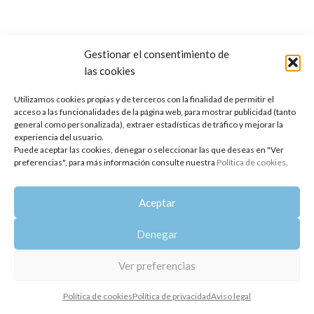
Gestionar el consentimiento de
las cookies
Copyright 2014-2025
Oshadhi España
.
Todos los derechos reservados.
Utilizamos cookies propias y de terceros con la finalidad de permitir el
acceso a las funcionalidades de la página web, para mostrar publicidad (tanto
Política de privacidad
|
Aviso legal
|
Política de cookies
general como personalizada), extraer estadísticas de tráfico y mejorar la
experiencia del usuario.
Puede aceptar las cookies, denegar o seleccionar las que deseas en "Ver
preferencias", para más información consulte nuestra
Política de cookies
.
Aceptar
Denegar
Ver preferencias
Política de cookies
Política de privacidad
Aviso legal