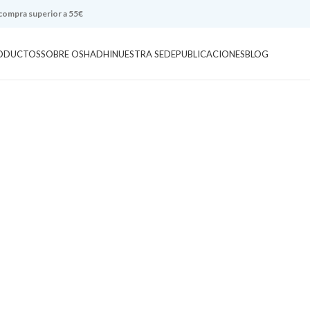
 compra superior a 55€
ODUCTOS
SOBRE OSHADHI
NUESTRA SEDE
PUBLICACIONES
BLOG