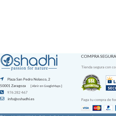
COMPRA SEGUR
Tienda segura con con
Plaza San Pedro Nolasco, 2
50001 Zaragoza
[ Abrir en GoogleMaps ]
976 282 467
info@oshadhi.es
Paga tu compra de fo