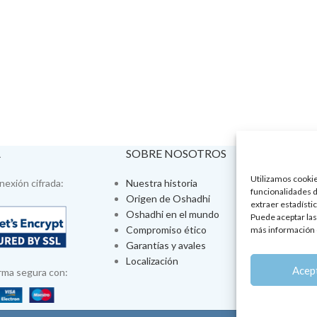
A
SOBRE NOSOTROS
VISÍTA
Utilizamos cookies
exión cifrada:
Nuestra historia
Tienda fís
funcionalidades d
Origen de Oshadhi
Talleres 
extraer estadístic
Oshadhi en el mundo
Tratamien
Puede aceptar las
Compromiso ético
Ayurveda
más información 
Garantías y avales
Jornadas
Localización
Aromatera
Acep
rma segura con: