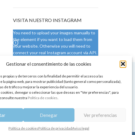
VISITA NUESTRO INSTAGRAM
You need to upload your images manually to
the element if you want to load them from
your website. Otherwise you will need to
connect your real Instagram account via API.
Gestionar el consentimiento de las cookies
 NUESTRA SEDE
CONDICIONES DE USO
 propias y de terceros con la finalidad de permitir el acceso a las
ica
Condiciones generales
e la página web, para mostrar publicidad (tanto general como personalizada),
de aromaterapia
Cambios y devoluciones
as de tráfico y mejorar la experiencia del usuario.
tos de belleza
Formas de pago
 cookies, denegar o seleccionar las que deseas en "Ver preferencias", para
Formas de envío
consulte nuestra
Política de cookies
.
 y showrooms
¿Tienes alguna duda?
pia y bienestar
tar
Denegar
Ver preferencias
Política de cookies
Política de privacidad
Aviso legal