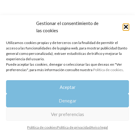
Gestionar el consentimiento de
las cookies
Copyright 2014-2025
Oshadhi España
.
Todos los derechos reservados.
Utilizamos cookies propias y de terceros con la finalidad de permitir el
acceso a las funcionalidades de la página web, para mostrar publicidad (tanto
Política de privacidad
|
Aviso legal
|
Política de cookies
general como personalizada), extraer estadísticas de tráfico y mejorar la
experiencia del usuario.
Puede aceptar las cookies, denegar o seleccionar las que deseas en "Ver
preferencias", para más información consulte nuestra
Política de cookies
.
Aceptar
Denegar
Ver preferencias
Política de cookies
Política de privacidad
Aviso legal