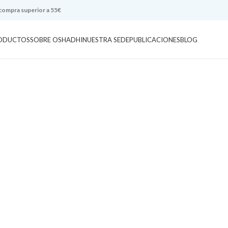
 compra superior a 55€
ODUCTOS
SOBRE OSHADHI
NUESTRA SEDE
PUBLICACIONES
BLOG