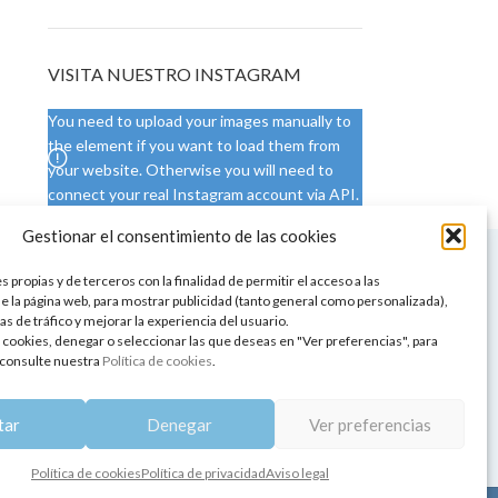
VISITA NUESTRO INSTAGRAM
You need to upload your images manually to
the element if you want to load them from
your website. Otherwise you will need to
connect your real Instagram account via API.
Gestionar el consentimiento de las cookies
 NUESTRA SEDE
CONDICIONES DE USO
 propias y de terceros con la finalidad de permitir el acceso a las
ica
Condiciones generales
e la página web, para mostrar publicidad (tanto general como personalizada),
de aromaterapia
Cambios y devoluciones
as de tráfico y mejorar la experiencia del usuario.
tos de belleza
Formas de pago
 cookies, denegar o seleccionar las que deseas en "Ver preferencias", para
Formas de envío
consulte nuestra
Política de cookies
.
 y showrooms
¿Tienes alguna duda?
pia y bienestar
tar
Denegar
Ver preferencias
Política de cookies
Política de privacidad
Aviso legal