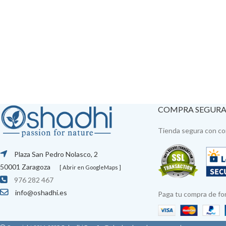
COMPRA SEGUR
Tienda segura con con
Plaza San Pedro Nolasco, 2
50001 Zaragoza
[ Abrir en GoogleMaps ]
976 282 467
info@oshadhi.es
Paga tu compra de fo