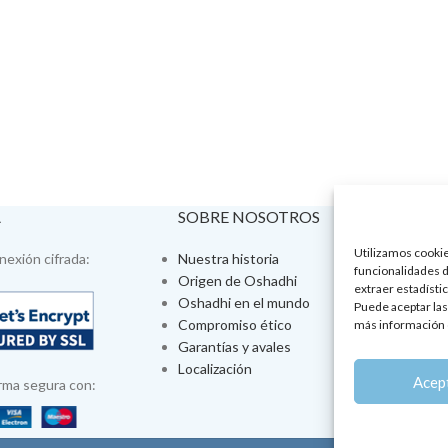
A
SOBRE NOSOTROS
VISÍTA
Utilizamos cookies
exión cifrada:
Nuestra historia
Tienda fís
funcionalidades d
Origen de Oshadhi
Talleres 
extraer estadístic
Oshadhi en el mundo
Tratamien
Puede aceptar las
Compromiso ético
Ayurveda
más información 
Garantías y avales
Jornadas
Localización
Aromatera
Acep
rma segura con: