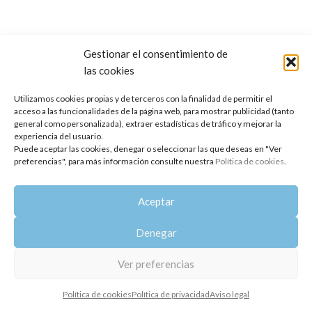
Gestionar el consentimiento de
las cookies
Copyright 2014-2025
Oshadhi España
.
Todos los derechos reservados.
Utilizamos cookies propias y de terceros con la finalidad de permitir el
acceso a las funcionalidades de la página web, para mostrar publicidad (tanto
Política de privacidad
|
Aviso legal
|
Política de cookies
general como personalizada), extraer estadísticas de tráfico y mejorar la
experiencia del usuario.
Puede aceptar las cookies, denegar o seleccionar las que deseas en "Ver
preferencias", para más información consulte nuestra
Política de cookies
.
Aceptar
Denegar
Ver preferencias
Política de cookies
Política de privacidad
Aviso legal