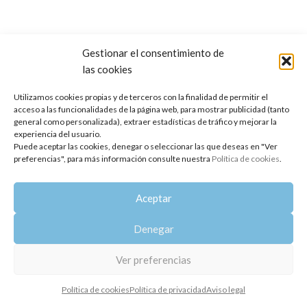
Gestionar el consentimiento de
las cookies
Copyright 2014-2025
Oshadhi España
.
Todos los derechos reservados.
Utilizamos cookies propias y de terceros con la finalidad de permitir el
acceso a las funcionalidades de la página web, para mostrar publicidad (tanto
Política de privacidad
|
Aviso legal
|
Política de cookies
general como personalizada), extraer estadísticas de tráfico y mejorar la
experiencia del usuario.
Puede aceptar las cookies, denegar o seleccionar las que deseas en "Ver
preferencias", para más información consulte nuestra
Política de cookies
.
Aceptar
Denegar
Ver preferencias
Política de cookies
Política de privacidad
Aviso legal