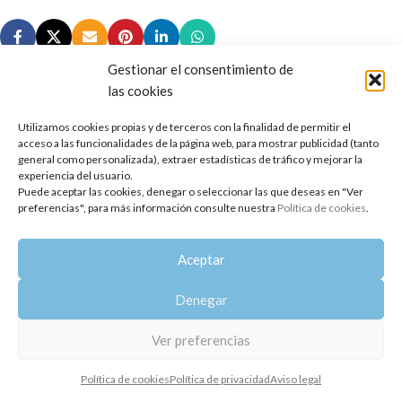
Gestionar el consentimiento de
las cookies
Utilizamos cookies propias y de terceros con la finalidad de permitir el
Copyright 2014-2025
Oshadhi España
.
acceso a las funcionalidades de la página web, para mostrar publicidad (tanto
Todos los derechos reservados.
general como personalizada), extraer estadísticas de tráfico y mejorar la
experiencia del usuario.
Puede aceptar las cookies, denegar o seleccionar las que deseas en "Ver
Política de privacidad
|
Aviso legal
|
Política de cookies
preferencias", para más información consulte nuestra
Política de cookies
.
Aceptar
Denegar
Ver preferencias
Política de cookies
Política de privacidad
Aviso legal