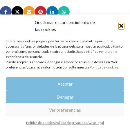
Gestionar el consentimiento de
las cookies
Utilizamos cookies propias y de terceros con la finalidad de permitir el
Copyright 2014-2025
Oshadhi España
.
acceso a las funcionalidades de la página web, para mostrar publicidad (tanto
Todos los derechos reservados.
general como personalizada), extraer estadísticas de tráfico y mejorar la
experiencia del usuario.
Puede aceptar las cookies, denegar o seleccionar las que deseas en "Ver
Política de privacidad
|
Aviso legal
|
Política de cookies
preferencias", para más información consulte nuestra
Política de cookies
.
Aceptar
Denegar
Ver preferencias
Política de cookies
Política de privacidad
Aviso legal