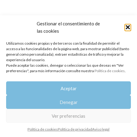
Gestionar el consentimiento de
las cookies
Copyright 2014-2025
Oshadhi España
.
Todos los derechos reservados.
Utilizamos cookies propias y de terceros con la finalidad de permitir el
acceso a las funcionalidades de la página web, para mostrar publicidad (tanto
Política de privacidad
|
Aviso legal
|
Política de cookies
general como personalizada), extraer estadísticas de tráfico y mejorar la
experiencia del usuario.
Puede aceptar las cookies, denegar o seleccionar las que deseas en "Ver
preferencias", para más información consulte nuestra
Política de cookies
.
Aceptar
Denegar
Ver preferencias
Política de cookies
Política de privacidad
Aviso legal