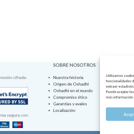
A
SOBRE NOSOTROS
VISÍTA
Utilizamos cookies
exión cifrada:
Nuestra historia
Tienda fís
funcionalidades d
Origen de Oshadhi
Talleres 
extraer estadístic
Oshadhi en el mundo
Tratamien
Puede aceptar las
Compromiso ético
Ayurveda
más información 
Garantías y avales
Jornadas
Localización
Aromatera
Acep
rma segura con: