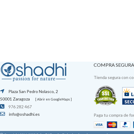
COMPRA SEGUR
Tienda segura con con
Plaza San Pedro Nolasco, 2
50001 Zaragoza
[ Abrir en GoogleMaps ]
976 282 467
info@oshadhi.es
Paga tu compra de fo