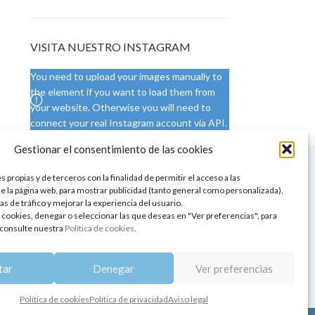
VISITA NUESTRO INSTAGRAM
You need to upload your images manually to
the element if you want to load them from
your website. Otherwise you will need to
connect your real Instagram account via API.
Gestionar el consentimiento de las cookies
 NUESTRA SEDE
CONDICIONES DE USO
 propias y de terceros con la finalidad de permitir el acceso a las
ica
Condiciones generales
e la página web, para mostrar publicidad (tanto general como personalizada),
de aromaterapia
Cambios y devoluciones
as de tráfico y mejorar la experiencia del usuario.
tos de belleza
Formas de pago
 cookies, denegar o seleccionar las que deseas en "Ver preferencias", para
Formas de envío
consulte nuestra
Política de cookies
.
 y showrooms
¿Tienes alguna duda?
pia y bienestar
tar
Denegar
Ver preferencias
Política de cookies
Política de privacidad
Aviso legal