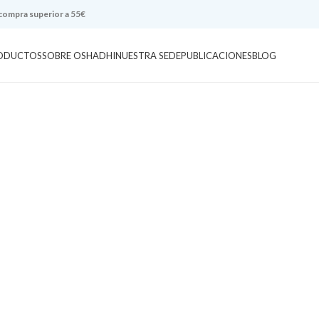
 compra superior a 55€
ODUCTOS
SOBRE OSHADHI
NUESTRA SEDE
PUBLICACIONES
BLOG