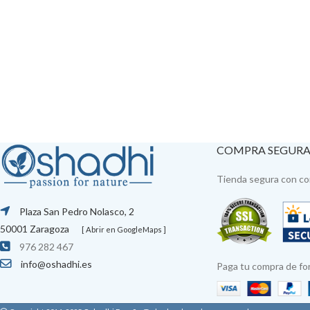
COMPRA SEGUR
Tienda segura con con
Plaza San Pedro Nolasco, 2
50001 Zaragoza
[ Abrir en GoogleMaps ]
976 282 467
info@oshadhi.es
Paga tu compra de fo