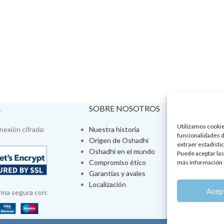
A
SOBRE NOSOTROS
VISÍTA
Utilizamos cookies
exión cifrada:
Nuestra historia
Tienda fís
funcionalidades d
Origen de Oshadhi
Talleres 
extraer estadístic
Oshadhi en el mundo
Tratamien
Puede aceptar las
Compromiso ético
Ayurveda
más información 
Garantías y avales
Jornadas
Localización
Aromatera
Acep
rma segura con: