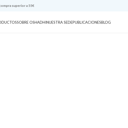
 compra superior a 55€
ODUCTOS
SOBRE OSHADHI
NUESTRA SEDE
PUBLICACIONES
BLOG