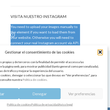
VISITA NUESTRO INSTAGRAM
You need to upload your images manually to
the element if you want to load them from
your website. Otherwise you will need to
connect your real Instagram account via API.
Gestionar el consentimiento de las cookies
 NUESTRA SEDE
CONDICIONES DE USO
 propias y de terceros con la finalidad de permitir el acceso a las
ica
Condiciones generales
e la página web, para mostrar publicidad (tanto general como personalizada),
de aromaterapia
Cambios y devoluciones
as de tráfico y mejorar la experiencia del usuario.
tos de belleza
Formas de pago
 cookies, denegar o seleccionar las que deseas en "Ver preferencias", para
Formas de envío
consulte nuestra
Política de cookies
.
 y showrooms
¿Tienes alguna duda?
pia y bienestar
tar
Denegar
Ver preferencias
Política de cookies
Política de privacidad
Aviso legal