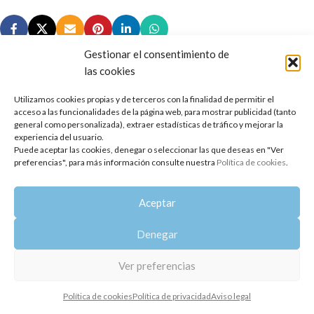
Gestionar el consentimiento de
las cookies
Utilizamos cookies propias y de terceros con la finalidad de permitir el
Copyright 2014-2025
Oshadhi España
.
acceso a las funcionalidades de la página web, para mostrar publicidad (tanto
Todos los derechos reservados.
general como personalizada), extraer estadísticas de tráfico y mejorar la
experiencia del usuario.
Puede aceptar las cookies, denegar o seleccionar las que deseas en "Ver
Política de privacidad
|
Aviso legal
|
Política de cookies
preferencias", para más información consulte nuestra
Política de cookies
.
Aceptar
Denegar
Ver preferencias
Política de cookies
Política de privacidad
Aviso legal