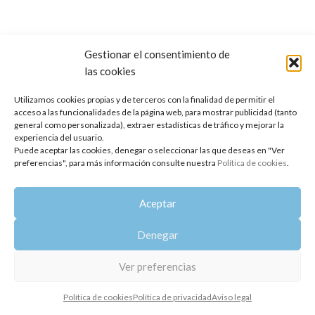
Gestionar el consentimiento de
las cookies
Copyright 2014-2025
Oshadhi España
.
Todos los derechos reservados.
Utilizamos cookies propias y de terceros con la finalidad de permitir el
acceso a las funcionalidades de la página web, para mostrar publicidad (tanto
Política de privacidad
|
Aviso legal
|
Política de cookies
general como personalizada), extraer estadísticas de tráfico y mejorar la
experiencia del usuario.
Puede aceptar las cookies, denegar o seleccionar las que deseas en "Ver
preferencias", para más información consulte nuestra
Política de cookies
.
Aceptar
Denegar
Ver preferencias
Política de cookies
Política de privacidad
Aviso legal