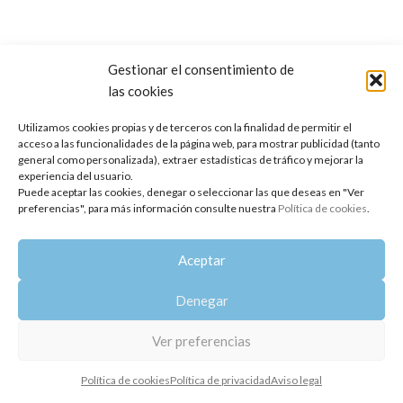
Gestionar el consentimiento de
las cookies
Copyright 2014-2025
Oshadhi España
.
Todos los derechos reservados.
Utilizamos cookies propias y de terceros con la finalidad de permitir el
acceso a las funcionalidades de la página web, para mostrar publicidad (tanto
Política de privacidad
|
Aviso legal
|
Política de cookies
general como personalizada), extraer estadísticas de tráfico y mejorar la
experiencia del usuario.
Puede aceptar las cookies, denegar o seleccionar las que deseas en "Ver
preferencias", para más información consulte nuestra
Política de cookies
.
Aceptar
Denegar
Ver preferencias
Política de cookies
Política de privacidad
Aviso legal