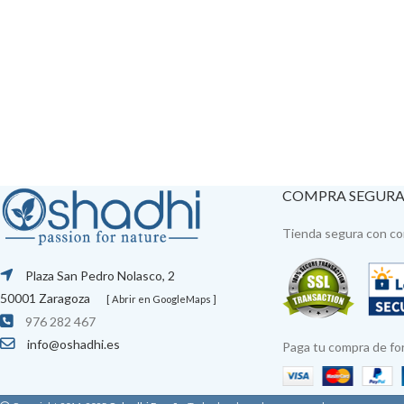
COMPRA SEGUR
Tienda segura con con
Plaza San Pedro Nolasco, 2
50001 Zaragoza
[ Abrir en GoogleMaps ]
976 282 467
info@oshadhi.es
Paga tu compra de fo