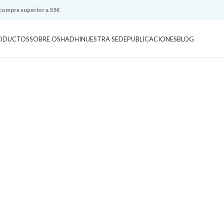
 compra superior a 55€
ODUCTOS
SOBRE OSHADHI
NUESTRA SEDE
PUBLICACIONES
BLOG