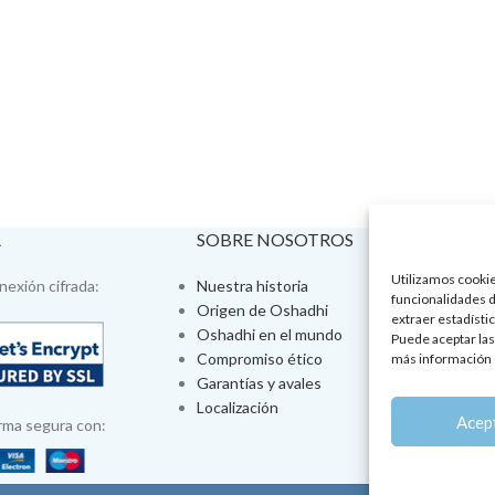
A
SOBRE NOSOTROS
VISÍTA
Utilizamos cookies
exión cifrada:
Nuestra historia
Tienda fís
funcionalidades d
Origen de Oshadhi
Talleres 
extraer estadístic
Oshadhi en el mundo
Tratamien
Puede aceptar las
Compromiso ético
Ayurveda
más información 
Garantías y avales
Jornadas
Localización
Aromatera
Acep
rma segura con: