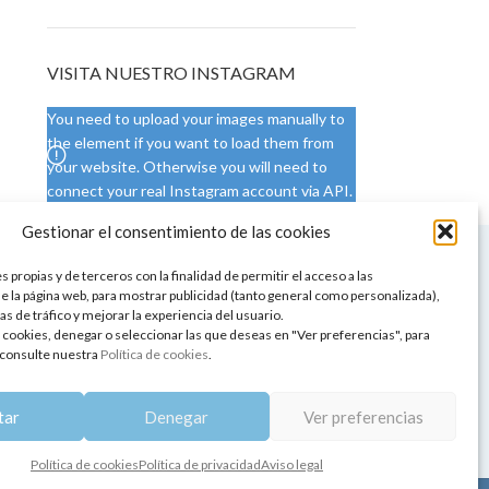
VISITA NUESTRO INSTAGRAM
You need to upload your images manually to
the element if you want to load them from
your website. Otherwise you will need to
connect your real Instagram account via API.
Gestionar el consentimiento de las cookies
 NUESTRA SEDE
CONDICIONES DE USO
 propias y de terceros con la finalidad de permitir el acceso a las
ica
Condiciones generales
e la página web, para mostrar publicidad (tanto general como personalizada),
de aromaterapia
Cambios y devoluciones
as de tráfico y mejorar la experiencia del usuario.
tos de belleza
Formas de pago
 cookies, denegar o seleccionar las que deseas en "Ver preferencias", para
Formas de envío
consulte nuestra
Política de cookies
.
 y showrooms
¿Tienes alguna duda?
pia y bienestar
tar
Denegar
Ver preferencias
Política de cookies
Política de privacidad
Aviso legal