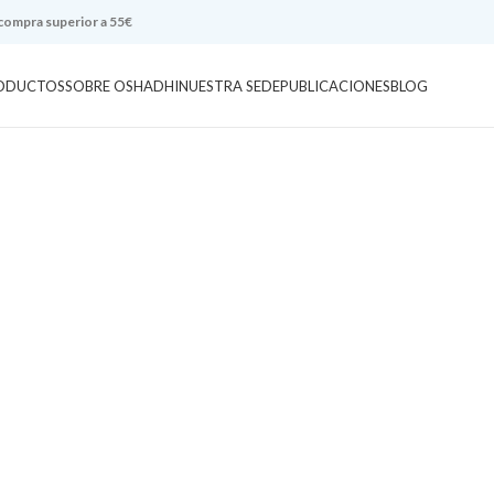
 compra superior a 55€
ODUCTOS
SOBRE OSHADHI
NUESTRA SEDE
PUBLICACIONES
BLOG