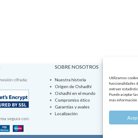
A
SOBRE NOSOTROS
VISÍTA
Utilizamos cookies
exión cifrada:
Nuestra historia
Tienda fís
funcionalidades d
Origen de Oshadhi
Talleres 
extraer estadístic
Oshadhi en el mundo
Tratamien
Puede aceptar las
Compromiso ético
Ayurveda
más información 
Garantías y avales
Jornadas
Localización
Aromatera
Acep
rma segura con: