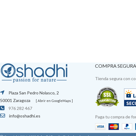
COMPRA SEGUR
Tienda segura con con
Plaza San Pedro Nolasco, 2
50001 Zaragoza
[ Abrir en GoogleMaps ]
976 282 467
info@oshadhi.es
Paga tu compra de fo