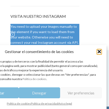
VISITA NUESTRO INSTAGRAM
You need to upload your images manually to
the element if you want to load them from
your website. Otherwise you will need to
connect your real Instagram account via API.
Gestionar el consentimiento de las cookies
 NUESTRA SEDE
CONDICIONES DE USO
 propias y de terceros con la finalidad de permitir el acceso a las
ica
Condiciones generales
e la página web, para mostrar publicidad (tanto general como personalizada),
de aromaterapia
Cambios y devoluciones
as de tráfico y mejorar la experiencia del usuario.
tos de belleza
Formas de pago
 cookies, denegar o seleccionar las que deseas en "Ver preferencias", para
Formas de envío
consulte nuestra
Política de cookies
.
 y showrooms
¿Tienes alguna duda?
pia y bienestar
tar
Denegar
Ver preferencias
Política de cookies
Política de privacidad
Aviso legal