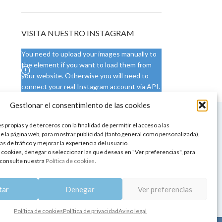
VISITA NUESTRO INSTAGRAM
You need to upload your images manually to
the element if you want to load them from
your website. Otherwise you will need to
connect your real Instagram account via API.
Gestionar el consentimiento de las cookies
 NUESTRA SEDE
CONDICIONES DE USO
 propias y de terceros con la finalidad de permitir el acceso a las
ica
Condiciones generales
e la página web, para mostrar publicidad (tanto general como personalizada),
de aromaterapia
Cambios y devoluciones
as de tráfico y mejorar la experiencia del usuario.
tos de belleza
Formas de pago
 cookies, denegar o seleccionar las que deseas en "Ver preferencias", para
Formas de envío
consulte nuestra
Política de cookies
.
 y showrooms
¿Tienes alguna duda?
pia y bienestar
tar
Denegar
Ver preferencias
Política de cookies
Política de privacidad
Aviso legal