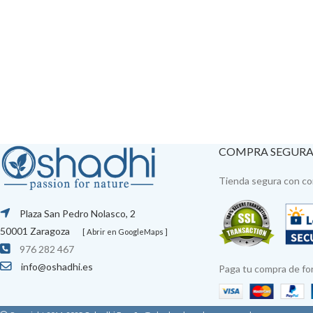
COMPRA SEGUR
Tienda segura con con
Plaza San Pedro Nolasco, 2
50001 Zaragoza
[ Abrir en GoogleMaps ]
976 282 467
info@oshadhi.es
Paga tu compra de fo