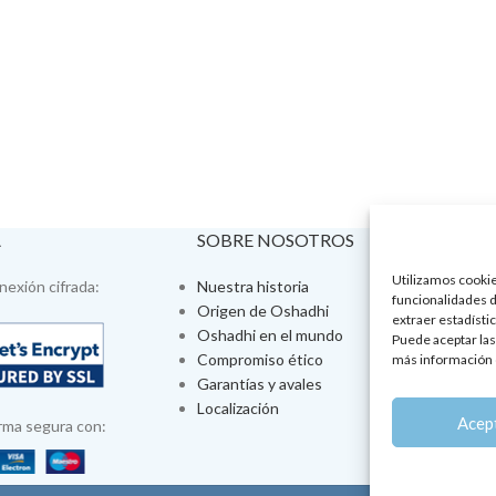
A
SOBRE NOSOTROS
VISÍTA
Utilizamos cookies
exión cifrada:
Nuestra historia
Tienda fís
funcionalidades d
Origen de Oshadhi
Talleres 
extraer estadístic
Oshadhi en el mundo
Tratamien
Puede aceptar las
Compromiso ético
Ayurveda
más información 
Garantías y avales
Jornadas
Localización
Aromatera
Acep
rma segura con: