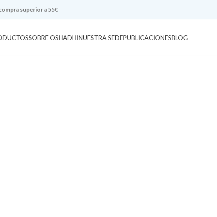
 compra superior a 55€
ODUCTOS
SOBRE OSHADHI
NUESTRA SEDE
PUBLICACIONES
BLOG