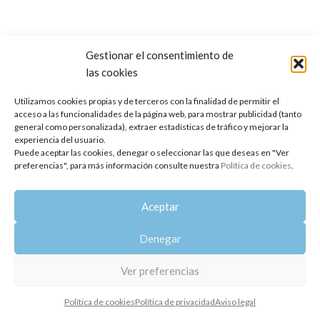
Gestionar el consentimiento de
las cookies
Copyright 2014-2025
Oshadhi España
.
Todos los derechos reservados.
Utilizamos cookies propias y de terceros con la finalidad de permitir el
acceso a las funcionalidades de la página web, para mostrar publicidad (tanto
Política de privacidad
|
Aviso legal
|
Política de cookies
general como personalizada), extraer estadísticas de tráfico y mejorar la
experiencia del usuario.
Puede aceptar las cookies, denegar o seleccionar las que deseas en "Ver
preferencias", para más información consulte nuestra
Política de cookies
.
Aceptar
Denegar
Ver preferencias
Política de cookies
Política de privacidad
Aviso legal