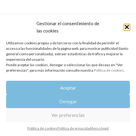
Gestionar el consentimiento de
las cookies
Copyright 2014-2025
Oshadhi España
.
Todos los derechos reservados.
Utilizamos cookies propias y de terceros con la finalidad de permitir el
acceso a las funcionalidades de la página web, para mostrar publicidad (tanto
Política de privacidad
|
Aviso legal
|
Política de cookies
general como personalizada), extraer estadísticas de tráfico y mejorar la
experiencia del usuario.
Puede aceptar las cookies, denegar o seleccionar las que deseas en "Ver
preferencias", para más información consulte nuestra
Política de cookies
.
Aceptar
Denegar
Ver preferencias
Política de cookies
Política de privacidad
Aviso legal