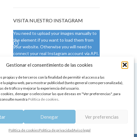
VISITA NUESTRO INSTAGRAM
You need to upload your images manually to
the element if you want to load them from
your website. Otherwise you will need to
connect your real Instagram account via API.
Gestionar el consentimiento de las cookies
 NUESTRA SEDE
CONDICIONES DE USO
 propias y de terceros con la finalidad de permitir el acceso a las
ica
Condiciones generales
e la página web, para mostrar publicidad (tanto general como personalizada),
de aromaterapia
Cambios y devoluciones
as de tráfico y mejorar la experiencia del usuario.
tos de belleza
Formas de pago
 cookies, denegar o seleccionar las que deseas en "Ver preferencias", para
Formas de envío
consulte nuestra
Política de cookies
.
 y showrooms
¿Tienes alguna duda?
pia y bienestar
tar
Denegar
Ver preferencias
Política de cookies
Política de privacidad
Aviso legal