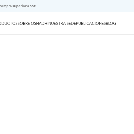
 compra superior a 55€
ODUCTOS
SOBRE OSHADHI
NUESTRA SEDE
PUBLICACIONES
BLOG