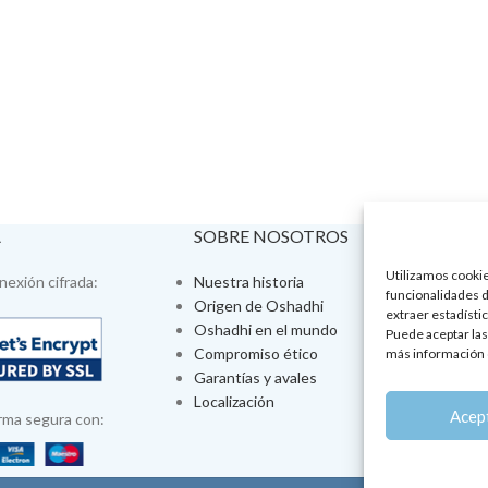
A
SOBRE NOSOTROS
VISÍTA
Utilizamos cookies
exión cifrada:
Nuestra historia
Tienda fís
funcionalidades d
Origen de Oshadhi
Talleres 
extraer estadístic
Oshadhi en el mundo
Tratamien
Puede aceptar las
Compromiso ético
Ayurveda
más información 
Garantías y avales
Jornadas
Localización
Aromatera
Acep
rma segura con: