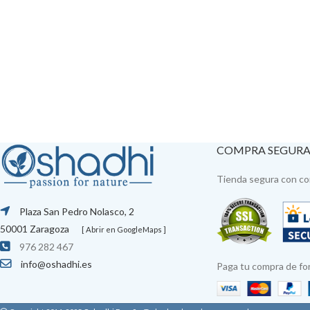
COMPRA SEGUR
Tienda segura con con
Plaza San Pedro Nolasco, 2
50001 Zaragoza
[ Abrir en GoogleMaps ]
976 282 467
info@oshadhi.es
Paga tu compra de fo