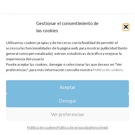
Gestionar el consentimiento de
las cookies
Copyright 2014-2025
Oshadhi España
.
Todos los derechos reservados.
Utilizamos cookies propias y de terceros con la finalidad de permitir el
acceso a las funcionalidades de la página web, para mostrar publicidad (tanto
Política de privacidad
|
Aviso legal
|
Política de cookies
general como personalizada), extraer estadísticas de tráfico y mejorar la
experiencia del usuario.
Puede aceptar las cookies, denegar o seleccionar las que deseas en "Ver
preferencias", para más información consulte nuestra
Política de cookies
.
Aceptar
Denegar
Ver preferencias
Política de cookies
Política de privacidad
Aviso legal