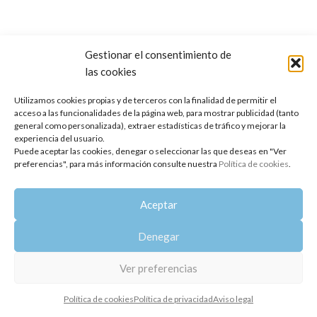
Gestionar el consentimiento de
las cookies
Copyright 2014-2025
Oshadhi España
.
Todos los derechos reservados.
Utilizamos cookies propias y de terceros con la finalidad de permitir el
acceso a las funcionalidades de la página web, para mostrar publicidad (tanto
Política de privacidad
|
Aviso legal
|
Política de cookies
general como personalizada), extraer estadísticas de tráfico y mejorar la
experiencia del usuario.
Puede aceptar las cookies, denegar o seleccionar las que deseas en "Ver
preferencias", para más información consulte nuestra
Política de cookies
.
Aceptar
Denegar
Ver preferencias
Política de cookies
Política de privacidad
Aviso legal