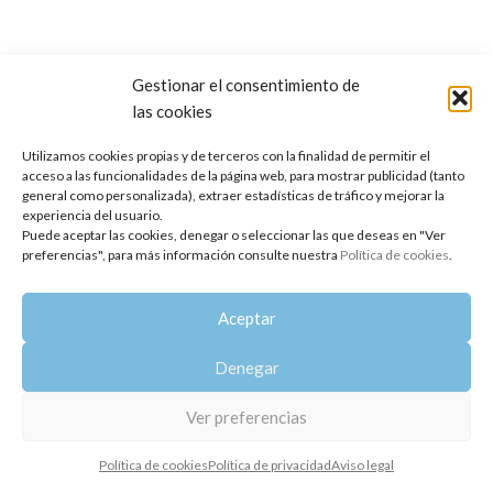
Gestionar el consentimiento de
las cookies
Copyright 2014-2025
Oshadhi España
.
Todos los derechos reservados.
Utilizamos cookies propias y de terceros con la finalidad de permitir el
acceso a las funcionalidades de la página web, para mostrar publicidad (tanto
Política de privacidad
|
Aviso legal
|
Política de cookies
general como personalizada), extraer estadísticas de tráfico y mejorar la
experiencia del usuario.
Puede aceptar las cookies, denegar o seleccionar las que deseas en "Ver
preferencias", para más información consulte nuestra
Política de cookies
.
Aceptar
Denegar
Ver preferencias
Política de cookies
Política de privacidad
Aviso legal