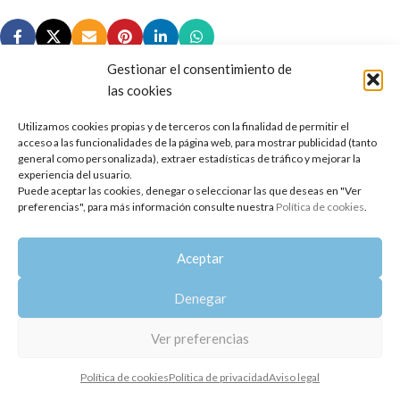
Gestionar el consentimiento de
las cookies
Utilizamos cookies propias y de terceros con la finalidad de permitir el
Copyright 2014-2025
Oshadhi España
.
acceso a las funcionalidades de la página web, para mostrar publicidad (tanto
Todos los derechos reservados.
general como personalizada), extraer estadísticas de tráfico y mejorar la
experiencia del usuario.
Puede aceptar las cookies, denegar o seleccionar las que deseas en "Ver
Política de privacidad
|
Aviso legal
|
Política de cookies
preferencias", para más información consulte nuestra
Política de cookies
.
Aceptar
Denegar
Ver preferencias
Política de cookies
Política de privacidad
Aviso legal