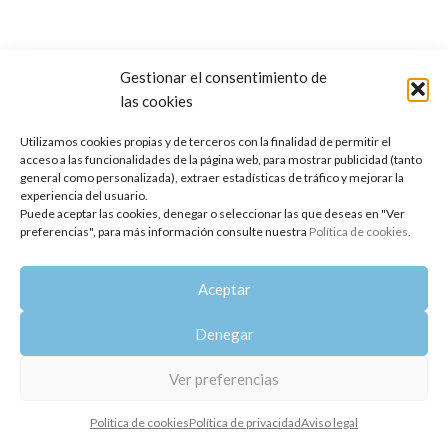
Gestionar el consentimiento de
las cookies
Copyright 2014-2025
Oshadhi España
.
Todos los derechos reservados.
Utilizamos cookies propias y de terceros con la finalidad de permitir el
acceso a las funcionalidades de la página web, para mostrar publicidad (tanto
Política de privacidad
|
Aviso legal
|
Política de cookies
general como personalizada), extraer estadísticas de tráfico y mejorar la
experiencia del usuario.
Puede aceptar las cookies, denegar o seleccionar las que deseas en "Ver
preferencias", para más información consulte nuestra
Política de cookies
.
Aceptar
Denegar
Ver preferencias
Política de cookies
Política de privacidad
Aviso legal