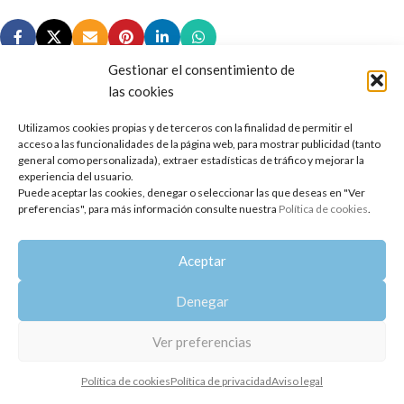
Gestionar el consentimiento de
las cookies
Utilizamos cookies propias y de terceros con la finalidad de permitir el
Copyright 2014-2025
Oshadhi España
.
acceso a las funcionalidades de la página web, para mostrar publicidad (tanto
Todos los derechos reservados.
general como personalizada), extraer estadísticas de tráfico y mejorar la
experiencia del usuario.
Puede aceptar las cookies, denegar o seleccionar las que deseas en "Ver
Política de privacidad
|
Aviso legal
|
Política de cookies
preferencias", para más información consulte nuestra
Política de cookies
.
Aceptar
Denegar
Ver preferencias
Política de cookies
Política de privacidad
Aviso legal