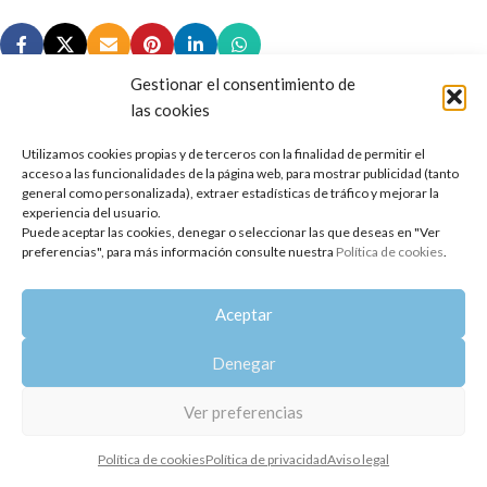
Gestionar el consentimiento de
las cookies
Utilizamos cookies propias y de terceros con la finalidad de permitir el
Copyright 2014-2025
Oshadhi España
.
acceso a las funcionalidades de la página web, para mostrar publicidad (tanto
Todos los derechos reservados.
general como personalizada), extraer estadísticas de tráfico y mejorar la
experiencia del usuario.
Puede aceptar las cookies, denegar o seleccionar las que deseas en "Ver
Política de privacidad
|
Aviso legal
|
Política de cookies
preferencias", para más información consulte nuestra
Política de cookies
.
Aceptar
Denegar
Ver preferencias
Política de cookies
Política de privacidad
Aviso legal