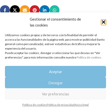
Gestionar el consentimiento de
las cookies
Utilizamos cookies propias y de terceros con la finalidad de permitir el
Copyright 2014-2025
Oshadhi España
.
acceso a las funcionalidades de la página web, para mostrar publicidad (tanto
Todos los derechos reservados.
general como personalizada), extraer estadísticas de tráfico y mejorar la
experiencia del usuario.
Puede aceptar las cookies, denegar o seleccionar las que deseas en "Ver
Política de privacidad
|
Aviso legal
|
Política de cookies
preferencias", para más información consulte nuestra
Política de cookies
.
Aceptar
Denegar
Ver preferencias
Política de cookies
Política de privacidad
Aviso legal