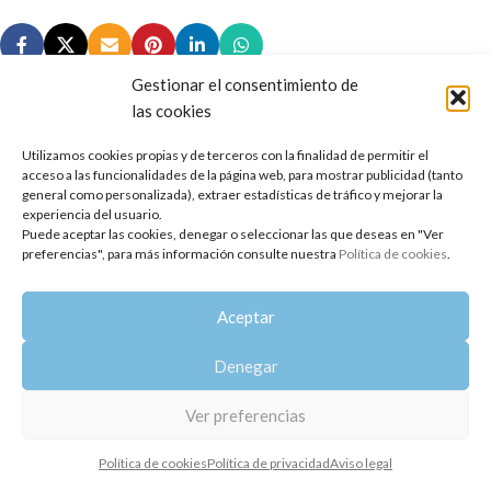
Gestionar el consentimiento de
las cookies
Utilizamos cookies propias y de terceros con la finalidad de permitir el
Copyright 2014-2025
Oshadhi España
.
acceso a las funcionalidades de la página web, para mostrar publicidad (tanto
Todos los derechos reservados.
general como personalizada), extraer estadísticas de tráfico y mejorar la
experiencia del usuario.
Puede aceptar las cookies, denegar o seleccionar las que deseas en "Ver
Política de privacidad
|
Aviso legal
|
Política de cookies
preferencias", para más información consulte nuestra
Política de cookies
.
Aceptar
Denegar
Ver preferencias
Política de cookies
Política de privacidad
Aviso legal