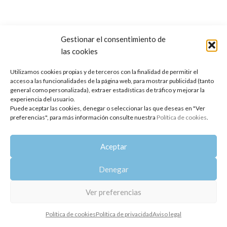
Gestionar el consentimiento de
las cookies
Copyright 2014-2025
Oshadhi España
.
Todos los derechos reservados.
Utilizamos cookies propias y de terceros con la finalidad de permitir el
acceso a las funcionalidades de la página web, para mostrar publicidad (tanto
Política de privacidad
|
Aviso legal
|
Política de cookies
general como personalizada), extraer estadísticas de tráfico y mejorar la
experiencia del usuario.
Puede aceptar las cookies, denegar o seleccionar las que deseas en "Ver
preferencias", para más información consulte nuestra
Política de cookies
.
Aceptar
Denegar
Ver preferencias
Política de cookies
Política de privacidad
Aviso legal