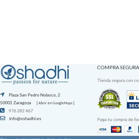
COMPRA SEGUR
Tienda segura con con
Plaza San Pedro Nolasco, 2
50001 Zaragoza
[ Abrir en GoogleMaps ]
976 282 467
info@oshadhi.es
Paga tu compra de fo