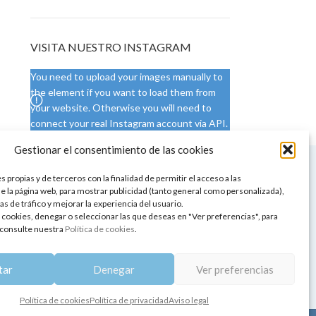
VISITA NUESTRO INSTAGRAM
You need to upload your images manually to
the element if you want to load them from
your website. Otherwise you will need to
connect your real Instagram account via API.
Gestionar el consentimiento de las cookies
 NUESTRA SEDE
CONDICIONES DE USO
 propias y de terceros con la finalidad de permitir el acceso a las
ica
Condiciones generales
e la página web, para mostrar publicidad (tanto general como personalizada),
de aromaterapia
Cambios y devoluciones
as de tráfico y mejorar la experiencia del usuario.
tos de belleza
Formas de pago
 cookies, denegar o seleccionar las que deseas en "Ver preferencias", para
Formas de envío
consulte nuestra
Política de cookies
.
 y showrooms
¿Tienes alguna duda?
pia y bienestar
tar
Denegar
Ver preferencias
Política de cookies
Política de privacidad
Aviso legal