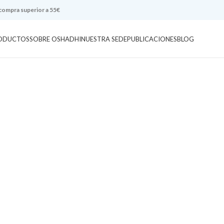
 compra superior a 55€
ODUCTOS
SOBRE OSHADHI
NUESTRA SEDE
PUBLICACIONES
BLOG