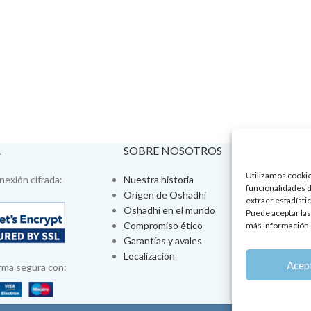
A
SOBRE NOSOTROS
VISÍTA
Utilizamos cookies
exión cifrada:
Nuestra historia
Tienda fís
funcionalidades d
Origen de Oshadhi
Talleres 
extraer estadístic
Oshadhi en el mundo
Tratamien
Puede aceptar las
Compromiso ético
Ayurveda
más información 
Garantías y avales
Jornadas
Localización
Aromatera
Acep
rma segura con: