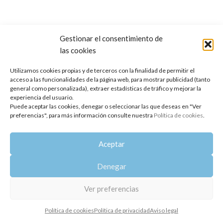
Gestionar el consentimiento de
las cookies
Copyright 2014-2025
Oshadhi España
.
Todos los derechos reservados.
Utilizamos cookies propias y de terceros con la finalidad de permitir el
acceso a las funcionalidades de la página web, para mostrar publicidad (tanto
Política de privacidad
|
Aviso legal
|
Política de cookies
general como personalizada), extraer estadísticas de tráfico y mejorar la
experiencia del usuario.
Puede aceptar las cookies, denegar o seleccionar las que deseas en "Ver
preferencias", para más información consulte nuestra
Política de cookies
.
Aceptar
Denegar
Ver preferencias
Política de cookies
Política de privacidad
Aviso legal