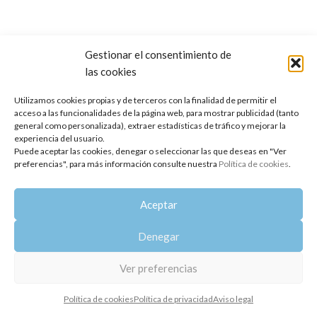
Gestionar el consentimiento de
las cookies
Copyright 2014-2025
Oshadhi España
.
Todos los derechos reservados.
Utilizamos cookies propias y de terceros con la finalidad de permitir el
acceso a las funcionalidades de la página web, para mostrar publicidad (tanto
Política de privacidad
|
Aviso legal
|
Política de cookies
general como personalizada), extraer estadísticas de tráfico y mejorar la
experiencia del usuario.
Puede aceptar las cookies, denegar o seleccionar las que deseas en "Ver
preferencias", para más información consulte nuestra
Política de cookies
.
Aceptar
Denegar
Ver preferencias
Política de cookies
Política de privacidad
Aviso legal