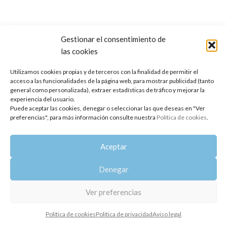
Gestionar el consentimiento de
las cookies
Copyright 2014-2025
Oshadhi España
.
Todos los derechos reservados.
Utilizamos cookies propias y de terceros con la finalidad de permitir el
acceso a las funcionalidades de la página web, para mostrar publicidad (tanto
Política de privacidad
|
Aviso legal
|
Política de cookies
general como personalizada), extraer estadísticas de tráfico y mejorar la
experiencia del usuario.
Puede aceptar las cookies, denegar o seleccionar las que deseas en "Ver
preferencias", para más información consulte nuestra
Política de cookies
.
Aceptar
Denegar
Ver preferencias
Política de cookies
Política de privacidad
Aviso legal