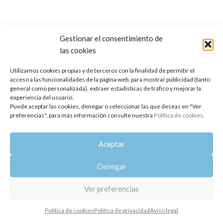
Gestionar el consentimiento de
las cookies
Copyright 2014-2025
Oshadhi España
.
Todos los derechos reservados.
Utilizamos cookies propias y de terceros con la finalidad de permitir el
acceso a las funcionalidades de la página web, para mostrar publicidad (tanto
Política de privacidad
|
Aviso legal
|
Política de cookies
general como personalizada), extraer estadísticas de tráfico y mejorar la
experiencia del usuario.
Puede aceptar las cookies, denegar o seleccionar las que deseas en "Ver
preferencias", para más información consulte nuestra
Política de cookies
.
Aceptar
Denegar
Ver preferencias
Política de cookies
Política de privacidad
Aviso legal