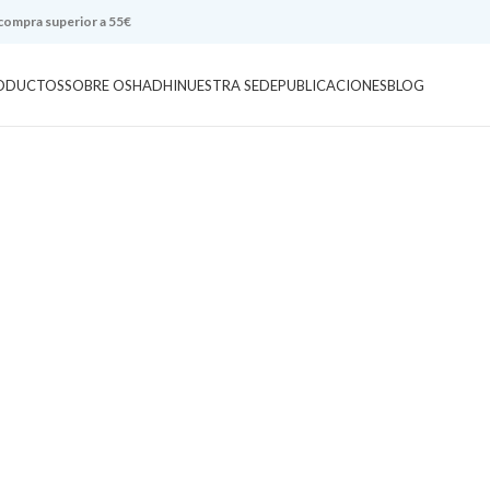
 compra superior a 55€
ODUCTOS
SOBRE OSHADHI
NUESTRA SEDE
PUBLICACIONES
BLOG