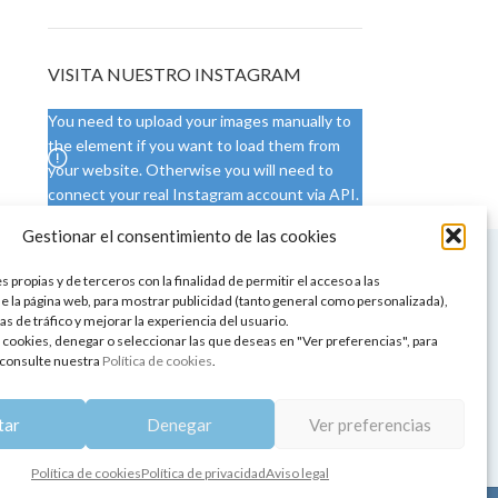
VISITA NUESTRO INSTAGRAM
You need to upload your images manually to
the element if you want to load them from
your website. Otherwise you will need to
connect your real Instagram account via API.
Gestionar el consentimiento de las cookies
 NUESTRA SEDE
CONDICIONES DE USO
 propias y de terceros con la finalidad de permitir el acceso a las
ica
Condiciones generales
e la página web, para mostrar publicidad (tanto general como personalizada),
de aromaterapia
Cambios y devoluciones
as de tráfico y mejorar la experiencia del usuario.
tos de belleza
Formas de pago
 cookies, denegar o seleccionar las que deseas en "Ver preferencias", para
Formas de envío
consulte nuestra
Política de cookies
.
 y showrooms
¿Tienes alguna duda?
pia y bienestar
tar
Denegar
Ver preferencias
Política de cookies
Política de privacidad
Aviso legal