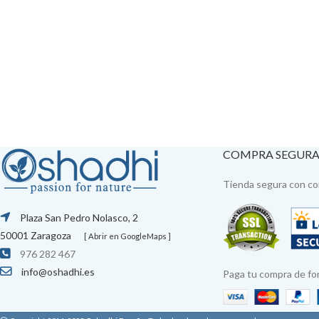
COMPRA SEGUR
Tienda segura con con
Plaza San Pedro Nolasco, 2
50001 Zaragoza
[ Abrir en GoogleMaps ]
976 282 467
info@oshadhi.es
Paga tu compra de fo