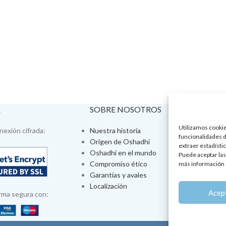
A
SOBRE NOSOTROS
VISÍTA
Utilizamos cookies
exión cifrada:
Nuestra historia
Tienda fís
funcionalidades d
Origen de Oshadhi
Talleres 
extraer estadístic
Oshadhi en el mundo
Tratamien
Puede aceptar las
Compromiso ético
Ayurveda
más información 
Garantías y avales
Jornadas
Localización
Aromatera
Acep
rma segura con: