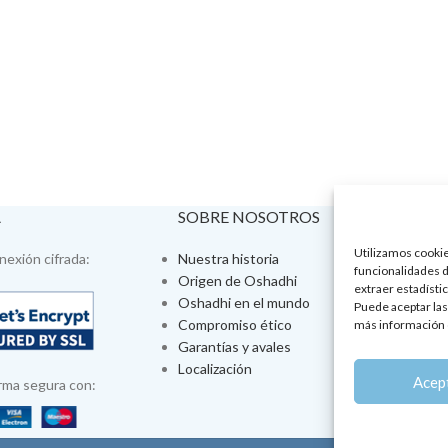
A
SOBRE NOSOTROS
VISÍTA
Utilizamos cookies
exión cifrada:
Nuestra historia
Tienda fís
funcionalidades d
Origen de Oshadhi
Talleres 
extraer estadístic
Oshadhi en el mundo
Tratamien
Puede aceptar las
Compromiso ético
Ayurveda
más información 
Garantías y avales
Jornadas
Localización
Aromatera
Acep
rma segura con: