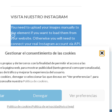
VISITA NUESTRO INSTAGRAM
You need to upload your images manually to
the element if you want to load them from
your website. Otherwise you will need to
connect your real Instagram account via API.
Gestionar el consentimiento de las cookies
 NUESTRA SEDE
CONDICIONES DE USO
 propias y de terceros con la finalidad de permitir el acceso a las
ica
Condiciones generales
e la página web, para mostrar publicidad (tanto general como personalizada),
de aromaterapia
Cambios y devoluciones
as de tráfico y mejorar la experiencia del usuario.
tos de belleza
Formas de pago
 cookies, denegar o seleccionar las que deseas en "Ver preferencias", para
Formas de envío
consulte nuestra
Política de cookies
.
 y showrooms
¿Tienes alguna duda?
pia y bienestar
tar
Denegar
Ver preferencias
Política de cookies
Política de privacidad
Aviso legal