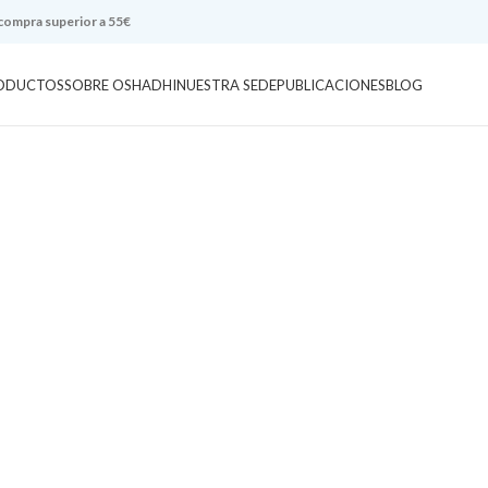
 compra superior a 55€
ODUCTOS
SOBRE OSHADHI
NUESTRA SEDE
PUBLICACIONES
BLOG