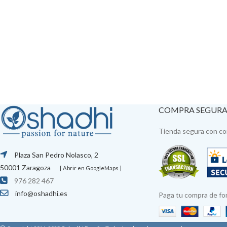
COMPRA SEGUR
Tienda segura con con
Plaza San Pedro Nolasco, 2
50001 Zaragoza
[ Abrir en GoogleMaps ]
976 282 467
info@oshadhi.es
Paga tu compra de fo