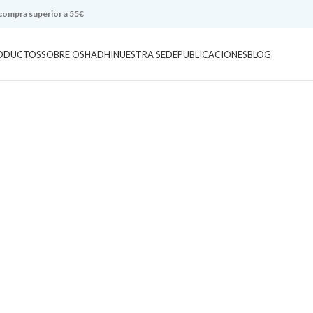
 compra superior a 55€
ODUCTOS
SOBRE OSHADHI
NUESTRA SEDE
PUBLICACIONES
BLOG