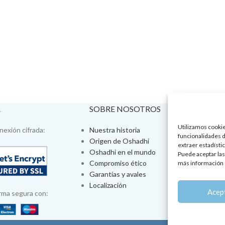
A
SOBRE NOSOTROS
VISÍTA
Utilizamos cookies
exión cifrada:
Nuestra historia
Tienda fís
funcionalidades d
Origen de Oshadhi
Talleres 
extraer estadístic
Oshadhi en el mundo
Tratamien
Puede aceptar las
Compromiso ético
Ayurveda
más información 
Garantías y avales
Jornadas
Localización
Aromatera
Acep
rma segura con: