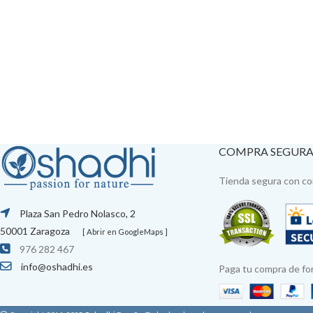
COMPRA SEGUR
Tienda segura con con
Plaza San Pedro Nolasco, 2
50001 Zaragoza
[ Abrir en GoogleMaps ]
976 282 467
info@oshadhi.es
Paga tu compra de fo