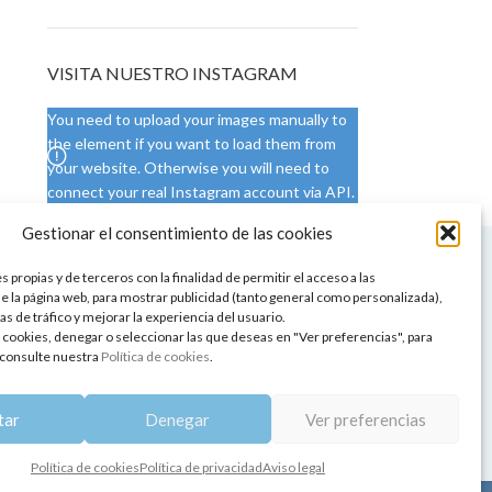
VISITA NUESTRO INSTAGRAM
You need to upload your images manually to
the element if you want to load them from
your website. Otherwise you will need to
connect your real Instagram account via API.
Gestionar el consentimiento de las cookies
 NUESTRA SEDE
CONDICIONES DE USO
 propias y de terceros con la finalidad de permitir el acceso a las
ica
Condiciones generales
e la página web, para mostrar publicidad (tanto general como personalizada),
de aromaterapia
Cambios y devoluciones
as de tráfico y mejorar la experiencia del usuario.
tos de belleza
Formas de pago
 cookies, denegar o seleccionar las que deseas en "Ver preferencias", para
Formas de envío
consulte nuestra
Política de cookies
.
 y showrooms
¿Tienes alguna duda?
pia y bienestar
tar
Denegar
Ver preferencias
Política de cookies
Política de privacidad
Aviso legal