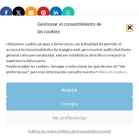
Gestionar el consentimiento de
las cookies
Utilizamos cookies propias y de terceros con la finalidad de permitir el
Copyright 2014-2025
Oshadhi España
.
acceso a las funcionalidades de la página web, para mostrar publicidad (tanto
Todos los derechos reservados.
general como personalizada), extraer estadísticas de tráfico y mejorar la
experiencia del usuario.
Puede aceptar las cookies, denegar o seleccionar las que deseas en "Ver
Política de privacidad
|
Aviso legal
|
Política de cookies
preferencias", para más información consulte nuestra
Política de cookies
.
Aceptar
Denegar
Ver preferencias
Política de cookies
Política de privacidad
Aviso legal