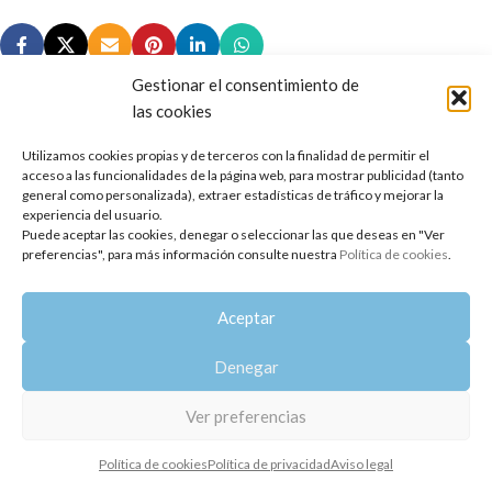
Gestionar el consentimiento de
las cookies
Utilizamos cookies propias y de terceros con la finalidad de permitir el
Copyright 2014-2025
Oshadhi España
.
acceso a las funcionalidades de la página web, para mostrar publicidad (tanto
Todos los derechos reservados.
general como personalizada), extraer estadísticas de tráfico y mejorar la
experiencia del usuario.
Puede aceptar las cookies, denegar o seleccionar las que deseas en "Ver
Política de privacidad
|
Aviso legal
|
Política de cookies
preferencias", para más información consulte nuestra
Política de cookies
.
Aceptar
Denegar
Ver preferencias
Política de cookies
Política de privacidad
Aviso legal