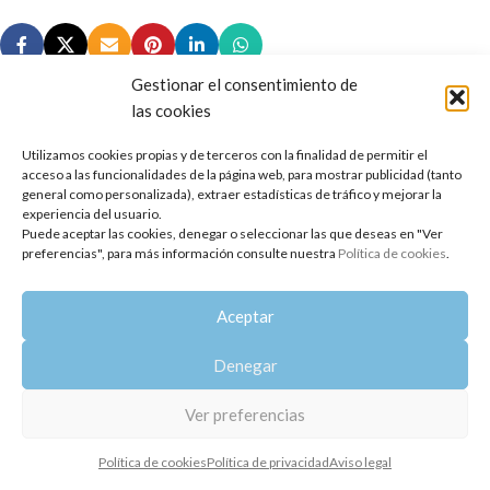
Gestionar el consentimiento de
las cookies
Utilizamos cookies propias y de terceros con la finalidad de permitir el
Copyright 2014-2025
Oshadhi España
.
acceso a las funcionalidades de la página web, para mostrar publicidad (tanto
Todos los derechos reservados.
general como personalizada), extraer estadísticas de tráfico y mejorar la
experiencia del usuario.
Puede aceptar las cookies, denegar o seleccionar las que deseas en "Ver
Política de privacidad
|
Aviso legal
|
Política de cookies
preferencias", para más información consulte nuestra
Política de cookies
.
Aceptar
Denegar
Ver preferencias
Política de cookies
Política de privacidad
Aviso legal