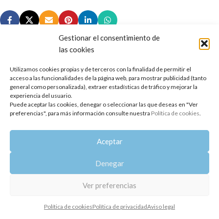
Gestionar el consentimiento de
las cookies
Utilizamos cookies propias y de terceros con la finalidad de permitir el
Copyright 2014-2025
Oshadhi España
.
acceso a las funcionalidades de la página web, para mostrar publicidad (tanto
Todos los derechos reservados.
general como personalizada), extraer estadísticas de tráfico y mejorar la
experiencia del usuario.
Puede aceptar las cookies, denegar o seleccionar las que deseas en "Ver
Política de privacidad
|
Aviso legal
|
Política de cookies
preferencias", para más información consulte nuestra
Política de cookies
.
Aceptar
Denegar
Ver preferencias
Política de cookies
Política de privacidad
Aviso legal