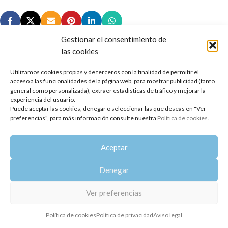
Gestionar el consentimiento de
las cookies
Utilizamos cookies propias y de terceros con la finalidad de permitir el
Copyright 2014-2025
Oshadhi España
.
acceso a las funcionalidades de la página web, para mostrar publicidad (tanto
Todos los derechos reservados.
general como personalizada), extraer estadísticas de tráfico y mejorar la
experiencia del usuario.
Puede aceptar las cookies, denegar o seleccionar las que deseas en "Ver
Política de privacidad
|
Aviso legal
|
Política de cookies
preferencias", para más información consulte nuestra
Política de cookies
.
Aceptar
Denegar
Ver preferencias
Política de cookies
Política de privacidad
Aviso legal