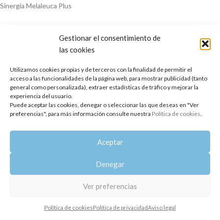
Sinergia Melaleuca Plus
Gestionar el consentimiento de
las cookies
Utilizamos cookies propias y de terceros con la finalidad de permitir el
acceso a las funcionalidades de la página web, para mostrar publicidad (tanto
general como personalizada), extraer estadísticas de tráfico y mejorar la
experiencia del usuario.
Copyright 2014-2025
Oshadhi España
.
Puede aceptar las cookies, denegar o seleccionar las que deseas en "Ver
Todos los derechos reservados.
preferencias", para más información consulte nuestra
Política de cookies
.
Política de privacidad
|
Aviso legal
|
Política de cookies
Aceptar
Denegar
Ver preferencias
Política de cookies
Política de privacidad
Aviso legal