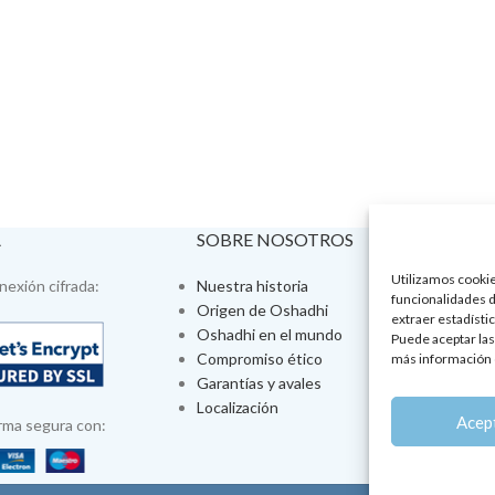
A
SOBRE NOSOTROS
VISÍTA
Utilizamos cookies
exión cifrada:
Nuestra historia
Tienda fís
funcionalidades d
Origen de Oshadhi
Talleres 
extraer estadístic
Oshadhi en el mundo
Tratamien
Puede aceptar las
Compromiso ético
Ayurveda
más información 
Garantías y avales
Jornadas
Localización
Aromatera
Acep
rma segura con: