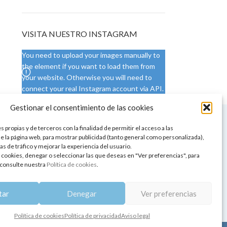
VISITA NUESTRO INSTAGRAM
You need to upload your images manually to
the element if you want to load them from
your website. Otherwise you will need to
connect your real Instagram account via API.
Gestionar el consentimiento de las cookies
 NUESTRA SEDE
CONDICIONES DE USO
 propias y de terceros con la finalidad de permitir el acceso a las
ica
Condiciones generales
e la página web, para mostrar publicidad (tanto general como personalizada),
de aromaterapia
Cambios y devoluciones
as de tráfico y mejorar la experiencia del usuario.
tos de belleza
Formas de pago
 cookies, denegar o seleccionar las que deseas en "Ver preferencias", para
Formas de envío
consulte nuestra
Política de cookies
.
 y showrooms
¿Tienes alguna duda?
pia y bienestar
tar
Denegar
Ver preferencias
Política de cookies
Política de privacidad
Aviso legal