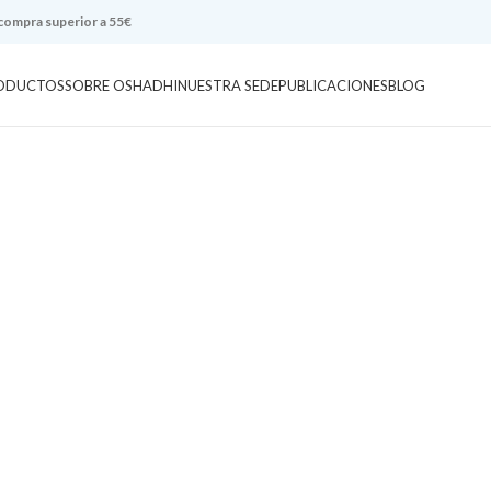
 compra superior a 55€
ODUCTOS
SOBRE OSHADHI
NUESTRA SEDE
PUBLICACIONES
BLOG