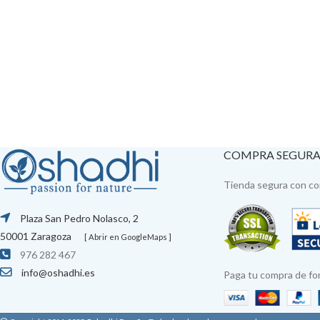
COMPRA SEGUR
Tienda segura con con
Plaza San Pedro Nolasco, 2
50001 Zaragoza
[ Abrir en GoogleMaps ]
976 282 467
info@oshadhi.es
Paga tu compra de fo