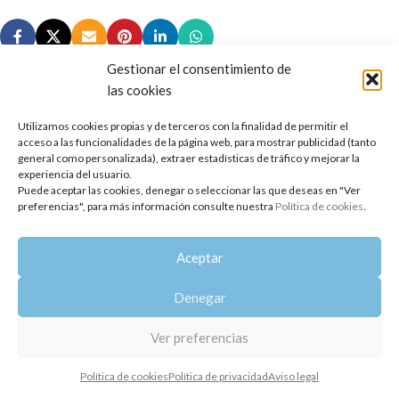
Gestionar el consentimiento de
las cookies
Utilizamos cookies propias y de terceros con la finalidad de permitir el
Copyright 2014-2025
Oshadhi España
.
acceso a las funcionalidades de la página web, para mostrar publicidad (tanto
Todos los derechos reservados.
general como personalizada), extraer estadísticas de tráfico y mejorar la
experiencia del usuario.
Puede aceptar las cookies, denegar o seleccionar las que deseas en "Ver
Política de privacidad
|
Aviso legal
|
Política de cookies
preferencias", para más información consulte nuestra
Política de cookies
.
Aceptar
Denegar
Ver preferencias
Política de cookies
Política de privacidad
Aviso legal